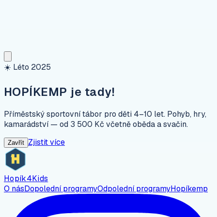
☀️ Léto 2025
HOPÍKEMP je tady!
Příměstský sportovní tábor pro děti 4–10 let. Pohyb, hry,
kamarádství — od 3 500 Kč včetně oběda a svačin.
Zjistit více
Zavřít
Hopík4Kids
O nás
Dopolední programy
Odpolední programy
Hopíkemp